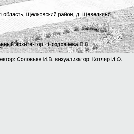
я область, Щелковский район, д. Щевелкино
авный архитектор - Ноздрачева П.В.
ктор: Соловьев И.В. визуализатор: Котляр И.О.
STARRY
Facade
design.
Multifunctional
and
equestrian
sport complex,
Russia