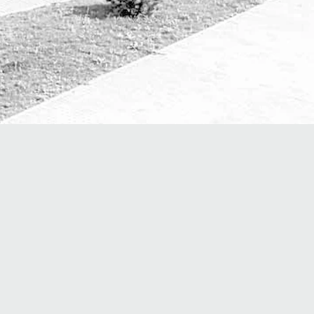
STARRY
Multifunctional
and
equestrian
sport complex,
Russia