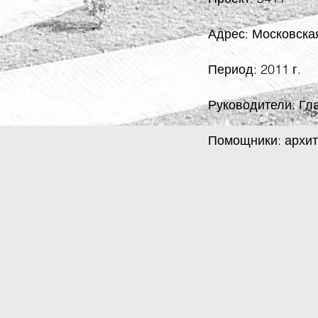
Адрес: Московска
Период: 2011 г.
Руководители: Гл
Помощники: архите
STARRY
Facade
design.
Multifunctional
and
equestrian
sport complex,
Russia