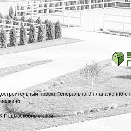
достроительный проект Генерального плана конно-сп
евелкино
К Подмосковные зори»